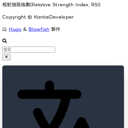
相對強弱指數(Relative Strength Index, RSI)
Copyright © KantaiDeveloper
以
Hugo
&
Blowfish
製作