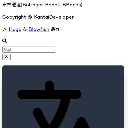
布林通道(Bollinger Bands, BBands)
Copyright © KantaiDeveloper
以
Hugo
&
Blowfish
製作