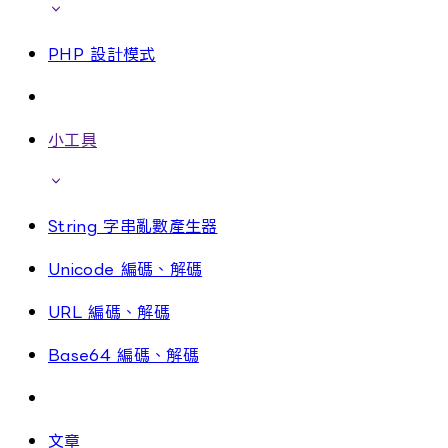
PHP 設計模式
小工具
String 字串亂數產生器
Unicode 編碼、解碼
URL 編碼、解碼
Base64 編碼、解碼
文章