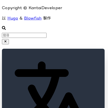
Copyright © KantaiDeveloper
以
Hugo
&
Blowfish
製作