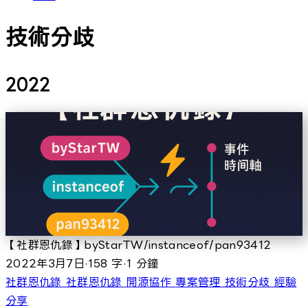
技術分歧
2022
【社群恩仇錄】byStarTW/instanceof/pan93412
2022年3月7日
·
158 字
·
1 分鐘
社群恩仇錄
社群恩仇錄
開源協作
專案管理
技術分歧
經驗
分享