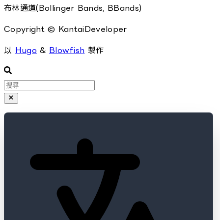
布林通道(Bollinger Bands, BBands)
Copyright © KantaiDeveloper
以
Hugo
&
Blowfish
製作