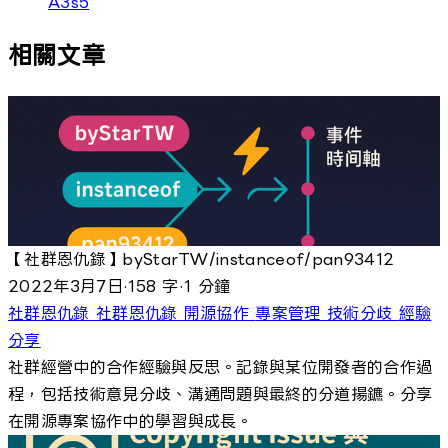
A3s5
相關文章
【社群恩仇錄】byStarTW/instanceof/pan93412
2022年3月7日
·
158 字
·
1 分鐘
社群恩仇錄
社群恩仇錄
開源協作
專案管理
技術分歧
經驗
分享
社群經營中的合作經驗與反思。記錄與某位開發者的合作過
程，包括技術意見分歧、溝通問題與最終的分道揚鑣。分享
在開源專案協作中的學習與成長。