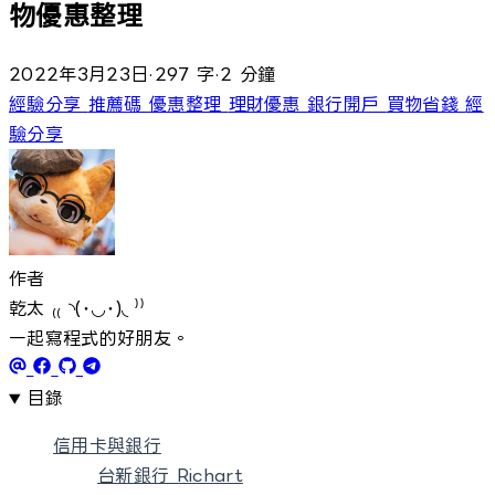
物優惠整理
2022年3月23日
·
297 字
·
2 分鐘
經驗分享
推薦碼
優惠整理
理財優惠
銀行開戶
買物省錢
經
驗分享
作者
乾太 ₍₍ ◝(･◡･)◟ ⁾⁾
一起寫程式的好朋友。
目錄
信用卡與銀行
台新銀行 Richart