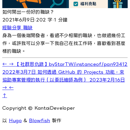
如何開出一份好的職缺？
2021年6月9日
·
202 字
·
1 分鐘
經驗分享
職缺
身為一個後端開發者，看過不少相關的職缺，也做過幾份工
作，或許我可以分享一下我自己在找工作時，喜歡看到甚麼
樣的職缺。
←
→
【社群恩仇錄】byStarTW/instanceof/pan93412
2022年3月7日
如何透過 GitHub 的 Projects 功能，來
協助專案管理的執行（以委託繪師為例）
2023年2月16日
→
←
↑
Copyright © KantaiDeveloper
以
Hugo
&
Blowfish
製作