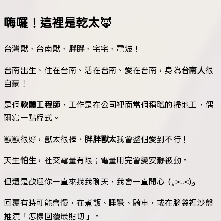
嗨囉！這裡是乾太🦊
台灣獸、台南獸、
胖胖
、宅宅、電波！
台南出生、住在台南、活在台南、愛在台南，身為
台南人
很
自豪！
是個
軟體工程師
，工作是在公司裡面當個稱職的掃地工，偶
爾寫一點程式。
獸獸很好，獸太很棒，
胖胖獸太
我會整個愛到不行！
天生
怕生
，社交電量有限；電量用完會變安靜被動。
但還是歡迎你一直來找我聊天，我會一直開心 (⁎˃ᴗ˂)و
回覆有時可能會慢，在煮飯、睡覺、騎車，或在腦袋裡沙盤
推演「怎樣回覆最貼切」。