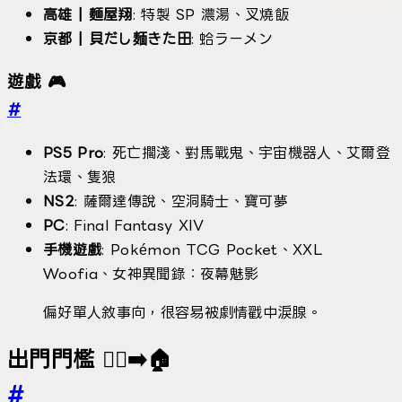
高雄 | 麵屋翔
: 特製 SP 濃湯、叉燒飯
京都 | 貝だし麺きた田
: 蛤ラーメン
遊戲 🎮
#
PS5 Pro
: 死亡擱淺、對馬戰鬼、宇宙機器人、艾爾登
法環、隻狼
NS2
: 薩爾達傳說、空洞騎士、寶可夢
PC
: Final Fantasy XIV
手機遊戲
: Pokémon TCG Pocket、XXL
Woofia、女神異聞錄：夜幕魅影
偏好單人敘事向，很容易被劇情戳中淚腺。
出門門檻 🚶‍♂️➡️🏠
#