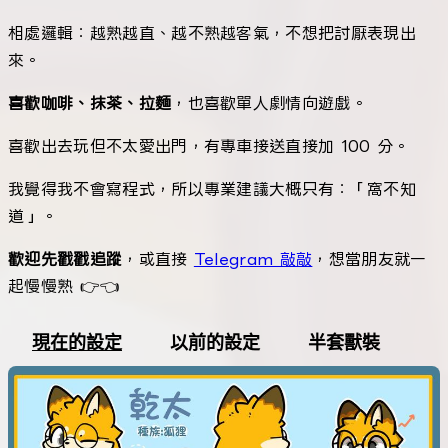
相處邏輯：越熟越直、越不熟越客氣，不想把討厭表現出
來。
喜歡咖啡、抹茶、拉麵
，也喜歡單人劇情向遊戲。
喜歡出去玩但不太愛出門，有專車接送直接加 100 分。
我覺得我不會寫程式，所以專業建議大概只有：「窩不知
道」。
歡迎先戳戳追蹤
，或直接
Telegram 敲敲
，想當朋友就一
起慢慢熟 👉👈
現在的設定
以前的設定
半套獸裝