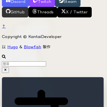
Discord
Twitch
Steam
GitHub
Threads
X / Twitter
↑
Copyright © KantaiDeveloper
以
Hugo
&
Blowfish
製作