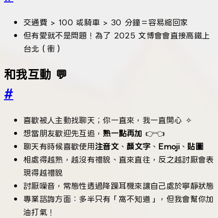
交通費 > 100 或騎車 > 30 分鐘＝容易縮回家
但有愛就不是問題！為了 2025 文博會會直接高鐵上
台北（衝）
和我互動 💬
#
喜歡被人主動找聊天；你一直來，我一直開心 ✧
想當朋友歡迎先互追，
熟一點再加
👉👈
聊天有時候喜歡使用
注音文
、
顏文字
、
Emoji
、
貼圖
相處得越熟，越沒有禮貌、直來直往，反之越討厭會表
現得越禮貌
討厭噪音，常態性透過降躁耳機來讓自己處於寧靜狀態
專業諮詢方面：多半只有「窩不知道」，但我會幫你加
油打氣！