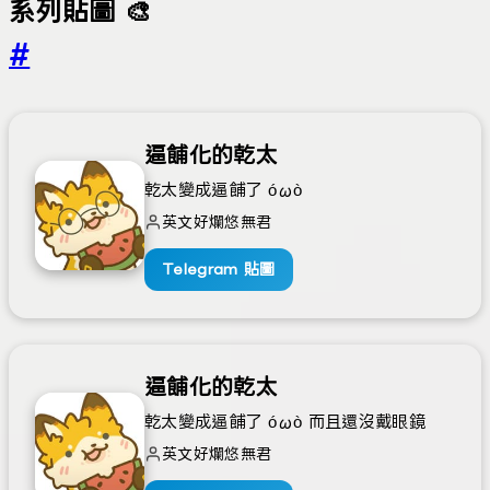
系列貼圖 🎨
#
逼餔化的乾太
乾太變成逼餔了 óωò
英文好爛悠無君
Telegram 貼圖
逼餔化的乾太
乾太變成逼餔了 óωò 而且還沒戴眼鏡
英文好爛悠無君