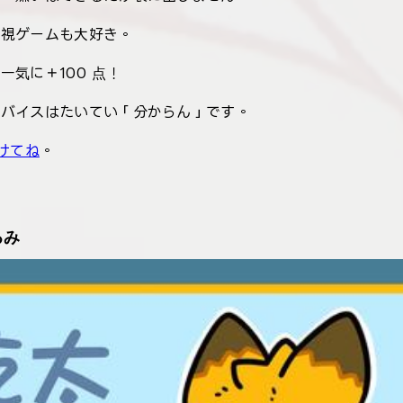
重視ゲームも大好き。
気に＋100 点！
ドバイスはたいてい「分からん」です。
かけてね
。
るみ