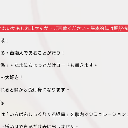
かないかもしれませんが、ご容赦ください。基本的には翻訳機
波系！
てる。
台南人
であることが誇り！
除係」。たまにちょっとだけコードも書きます。
理…大好き！
切れると静か＆受け身になります。
でもたくさん話しかけてもらえると、ずっと嬉しいよ (⁎˃ᴗ˂)و
たは「いちばんしっくりくる返事」を脳内でシミュレーション
寧。嫌いはできるだけ表に出しません。