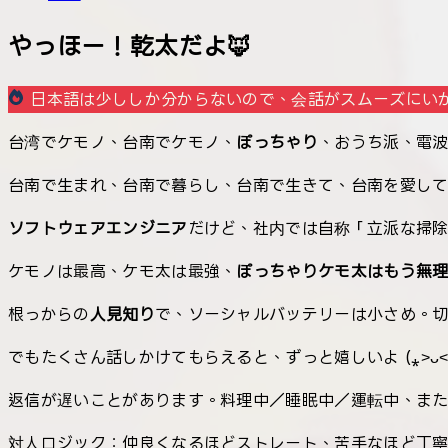
やっほー！乾太だよ🦊
日本語は少ししか分からないので、会話がスムーズにい
台湾でケモノ、台南でケモノ、
ぽっちゃり
、おうち派、電
台南で生まれ、台南で暮らし、台南で生きて、台南を愛し
ソフトウェアエンジニア
だけど、社内では自称「立派な掃
ケモノは最高、ケモ太は最強、
ぽっちゃりケモ太はもう無
根っからの
人見知り
で、ソーシャルバッテリーは小さめ。
返信が遅いことがあります。料理中／睡眠中／運転中、ま
対人ロジック：仲良くなるほどストレート、苦手なほど丁