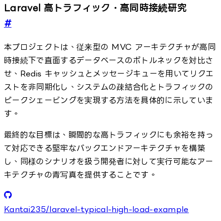
Laravel 高トラフィック・高同時接続研究
#
本プロジェクトは、従来型の MVC アーキテクチャが高同
時接続下で直面するデータベースのボトルネックを対比さ
せ、Redis キャッシュとメッセージキューを用いてリクエ
ストを非同期化し、システムの疎結合化とトラフィックの
ピークシェービングを実現する方法を具体的に示していま
す。
最終的な目標は、瞬間的な高トラフィックにも余裕を持っ
て対応できる堅牢なバックエンドアーキテクチャを構築
し、同様のシナリオを扱う開発者に対して実行可能なアー
キテクチャの青写真を提供することです。
Kantai235/laravel-typical-high-load-example