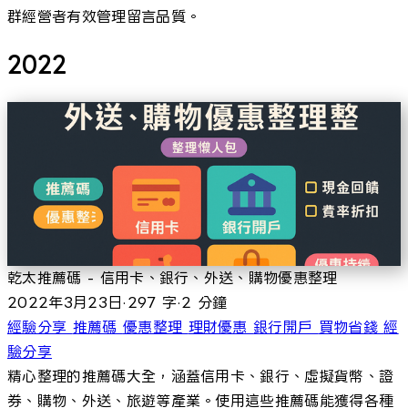
群經營者有效管理留言品質。
2022
乾太推薦碼 - 信用卡、銀行、外送、購物優惠整理
2022年3月23日
·
297 字
·
2 分鐘
經驗分享
推薦碼
優惠整理
理財優惠
銀行開戶
買物省錢
經
驗分享
精心整理的推薦碼大全，涵蓋信用卡、銀行、虛擬貨幣、證
券、購物、外送、旅遊等產業。使用這些推薦碼能獲得各種